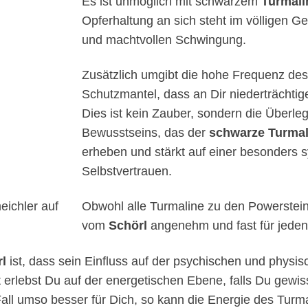
Es ist unmöglich mit schwarzem
Turmali
Opferhaltung an sich steht im völligen G
und machtvollen Schwingung.
Zusätzlich umgibt die hohe Frequenz des 
Schutzmantel, dass an Dir niederträchti
Dies ist kein Zauber, sondern die Überle
Bewusstseins, das der
schwarze Turmal
erheben und stärkt auf einer besonders
Selbstvertrauen.
Obwohl alle Turmaline zu den Powersteine
vom
Schörl
angenehm und fast für jeden l
l
ist, dass sein Einfluss auf der psychischen und physi
t erlebst Du auf der energetischen Ebene, falls Du gewiss
em Fall umso besser für Dich, so kann die Energie des Tur