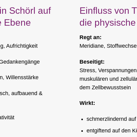
in Schörl auf
Einfluss von 
e Ebene
die physisch
Regt an:
 Aufrichtigkeit
Meridiane, Stoffwechse
le Gedankengänge
Beseitigt:
Stress, Verspannungen 
n, Willensstärke
muskulären und zellul
dem Zellbewusstsein
sch, aufbauend &
Wirkt:
tivität
schmerzlindernd au
entgiftend auf den K