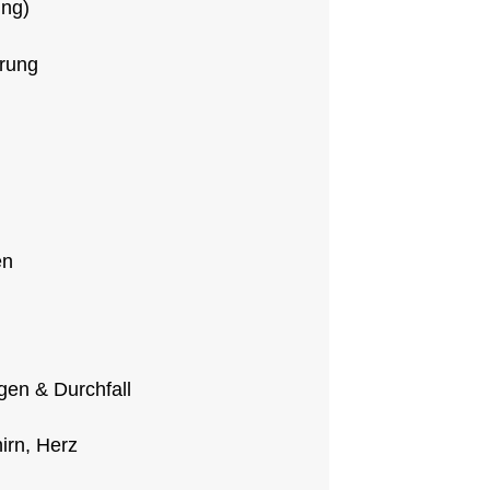
ung)
örung
en
gen & Durchfall
irn, Herz